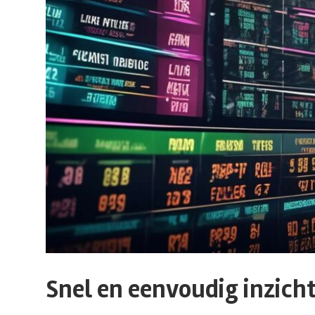
i
s
c
h
e
-
L
Snel en eenvoudig inzich