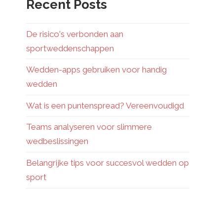
Recent Posts
De risico's verbonden aan
sportweddenschappen
Wedden-apps gebruiken voor handig
wedden
Wat is een puntenspread? Vereenvoudigd
Teams analyseren voor slimmere
wedbeslissingen
Belangrijke tips voor succesvol wedden op
sport