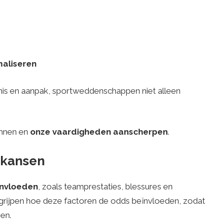
maliseren
nis en aanpak, sportweddenschappen niet alleen
nnen en
onze vaardigheden aanscherpen
.
dkansen
nvloeden
, zoals teamprestaties, blessures en
grijpen hoe deze factoren de odds beïnvloeden, zodat
en.