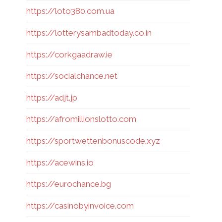
https://loto380.com.ua
https://lotterysambadtoday.co.in
https://corkgaadraw.ie
https://socialchance.net
https://adjt.jp
https://afromillionslotto.com
https://sportwettenbonuscode.xyz
https://acewins.io
https://eurochance.bg
https://casinobyinvoice.com