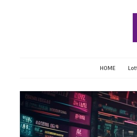
Skip
to
content
B
HOME
Lot
e
l
g