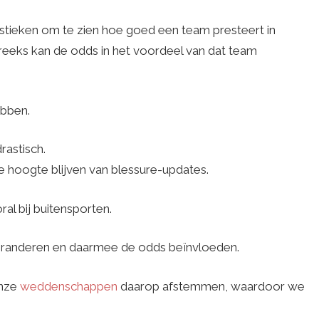
tistieken om te zien hoe goed een team presteert in
reeks kan de odds in het voordeel van dat team
bben.
rastisch.
e hoogte blijven van blessure-updates.
al bij buitensporten.
eranderen en daarmee de odds beïnvloeden.
onze
weddenschappen
daarop afstemmen, waardoor we