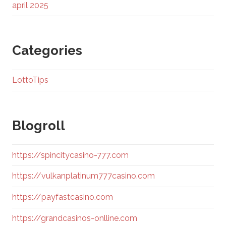
april 2025
T
i
Categories
p
LottoTips
s
Blogroll
https://spincitycasino-777.com
https://vulkanplatinum777casino.com
https://payfastcasino.com
https://grandcasinos-onlline.com