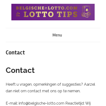
Skip
to
content
B
Menu
e
l
Contact
g
Contact
i
Heeft u vragen, opmerkingen of suggesties? Aarzel
s
dan niet om contact met ons op te nemen.
c
E-mail:
info@belgische-lotto.com
Reactietijd: Wij