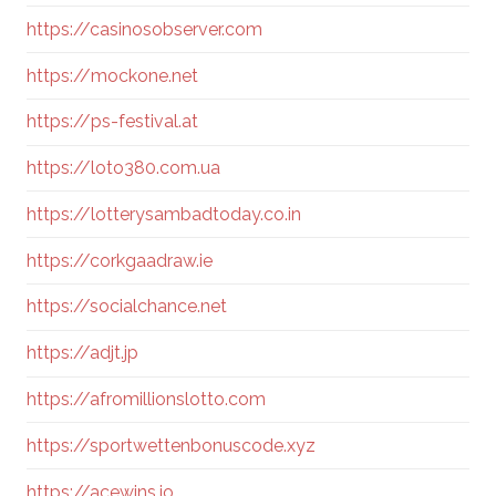
https://casinosobserver.com
https://mockone.net
https://ps-festival.at
https://loto380.com.ua
https://lotterysambadtoday.co.in
https://corkgaadraw.ie
https://socialchance.net
https://adjt.jp
https://afromillionslotto.com
https://sportwettenbonuscode.xyz
https://acewins.io