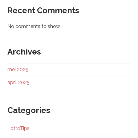
Recent Comments
No comments to show.
Archives
mei 2025
april 2025
Categories
LottoTips