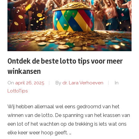
c
o
m
–
Ontdek de beste lotto tips voor meer
L
winkansen
o
On
april 26, 2025
By
dr. Lara Verhoeven
In
LottoTips
t
Wij hebben allemaal wel eens gedroomd van het
t
winnen van de lotto. De spanning van het krassen van
een lot of het wachten op de trekking is iets wat ons
o
elke keer weer hoop geeft. …