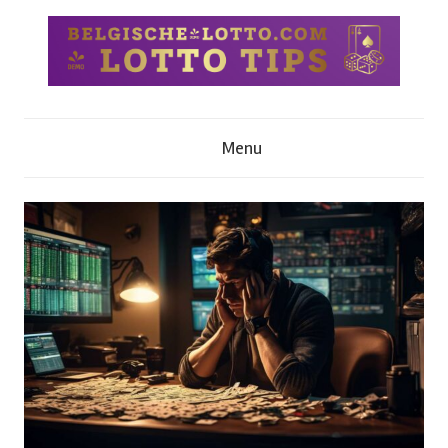
Skip
to
content
B
Menu
e
l
g
i
s
c