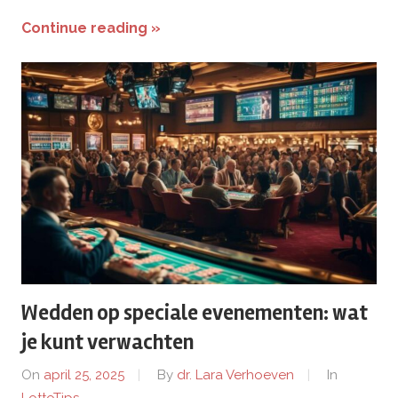
T
Continue reading »
i
p
s
Wedden op speciale evenementen: wat
je kunt verwachten
On
april 25, 2025
By
dr. Lara Verhoeven
In