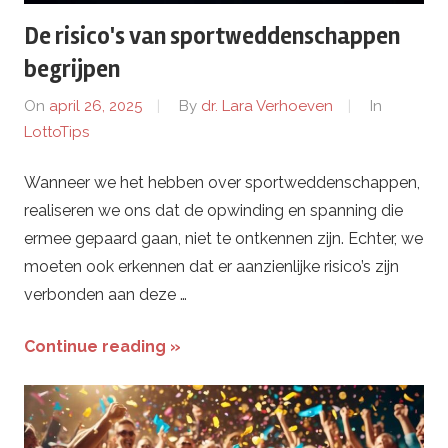
h
De risico's van sportweddenschappen
e
begrijpen
On
april 26, 2025
By
dr. Lara Verhoeven
In
-
LottoTips
L
Wanneer we het hebben over sportweddenschappen,
realiseren we ons dat de opwinding en spanning die
o
ermee gepaard gaan, niet te ontkennen zijn. Echter, we
t
moeten ook erkennen dat er aanzienlijke risico’s zijn
verbonden aan deze …
t
Continue reading »
o
.