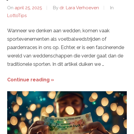
On
april 25, 2025
By
dr. Lara Verhoeven
In
LottoTips
Wanneer we denken aan wedden, komen vaak
sportevenementen als voetbalwedstrijden of
paardenraces in ons op. Echter, er is een fascinerende
wereld van weddenschappen die verder gaat dan de
traditionele sporten. In dit artikel duiken we …
Continue reading »