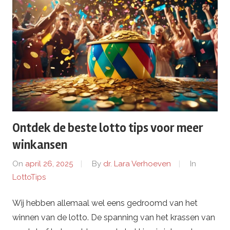
c
o
m
–
L
Ontdek de beste lotto tips voor meer
o
winkansen
t
On
april 26, 2025
By
dr. Lara Verhoeven
In
LottoTips
t
Wij hebben allemaal wel eens gedroomd van het
o
winnen van de lotto. De spanning van het krassen van